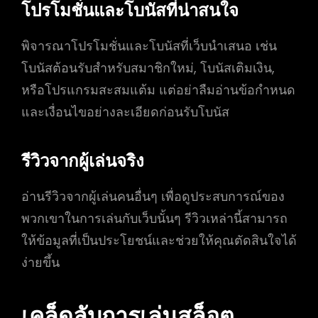
โปรโมชั่นและโบนัสที่น่าสนใจ
พิจารณาโปรโมชั่นและโบนัสที่เว็บนำเสนอ เช่น
โบนัสต้อนรับสำหรับสมาชิกใหม่, โบนัสเติมเงิน,
หรือโปรแกรมสะสมแต้ม แต่อย่าลืมอ่านข้อกำหนด
และเงื่อนไขอย่างละเอียดก่อนรับโบนัส
รีวิวจากผู้เล่นจริง
อ่านรีวิวจากผู้เล่นคนอื่นๆ เพื่อดูประสบการณ์ของ
พวกเขาในการเล่นกับเว็บนั้นๆ รีวิวเหล่านี้สามารถ
ให้ข้อมูลที่เป็นประโยชน์และช่วยให้คุณตัดสินใจได้
ง่ายขึ้น
เคล็ดลับการเล่นสล็อต