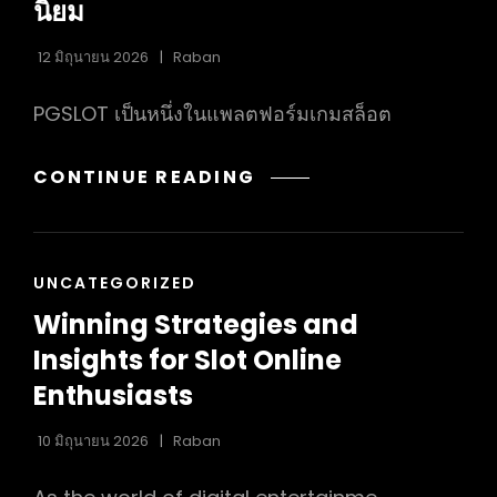
นิยม
12 มิถุนายน 2026
Raban
PGSLOT เป็นหนึ่งในแพลตฟอร์มเกมสล็อต
ทำความ
CONTINUE READING
รู้จัก
กับ
PGSLOT:
CAT
UNCATEGORIZED
แพลตฟอร์ม
LINKS
เกม
Winning Strategies and
สล็อต
Insights for Slot Online
ออนไลน์
h
Enthusiasts
ยอด
นิยม
10 มิถุนายน 2026
Raban