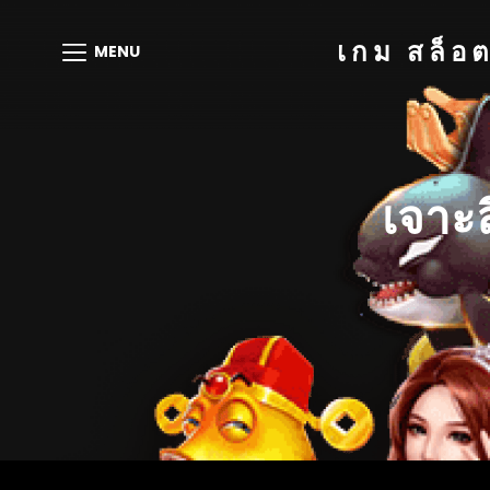
เกม สล็อต
MENU
เจาะ