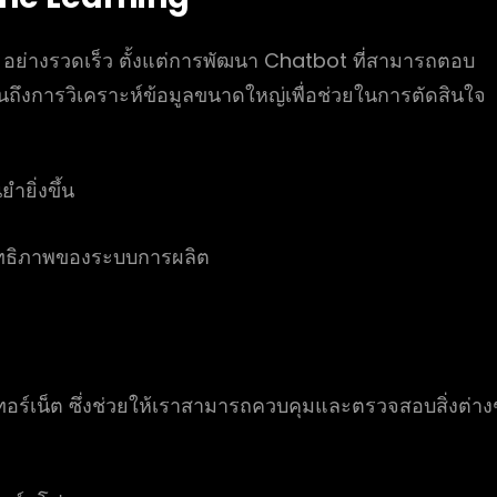
 อย่างรวดเร็ว ตั้งแต่การพัฒนา Chatbot ที่สามารถตอบ
ถึงการวิเคราะห์ข้อมูลขนาดใหญ่เพื่อช่วยในการตัดสินใจ
ำยิ่งขึ้น
ิทธิภาพของระบบการผลิต
นเทอร์เน็ต ซึ่งช่วยให้เราสามารถควบคุมและตรวจสอบสิ่งต่าง