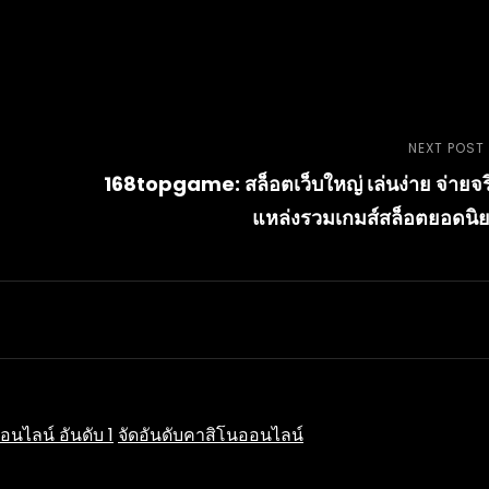
NEXT POST
168topgame: สล็อตเว็บใหญ่ เล่นง่าย จ่ายจร
แหล่งรวมเกมส์สล็อตยอดนิ
อนไลน์ อันดับ 1
จัดอันดับคาสิโนออนไลน์