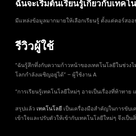
ฉันจะเริ่มต้นเรียนรู้เกี่ยวกับเทค
มีแหล่งข้อมูลมากมายให้เลือกเรียนรู้ ตั้งแต่คอร์ส
รีวิวผู้ใช้
“ฉันรู้สึกทึ่งกับความก้าวหน้าของเทคโนโลยีในช่วงไม่
โลกกำลังเผชิญอยู่ได้” – ผู้ใช้งาน A
“การเรียนรู้เทคโนโลยีใหม่ๆ อาจเป็นเรื่องที่ท้าทาย แต่
สรุปแล้ว
เทคโนโลยี
เป็นเครื่องมือสำคัญในการขับเ
เข้าใจและปรับตัวให้เข้ากับเทคโนโลยีใหม่ๆ จึงเป็นส