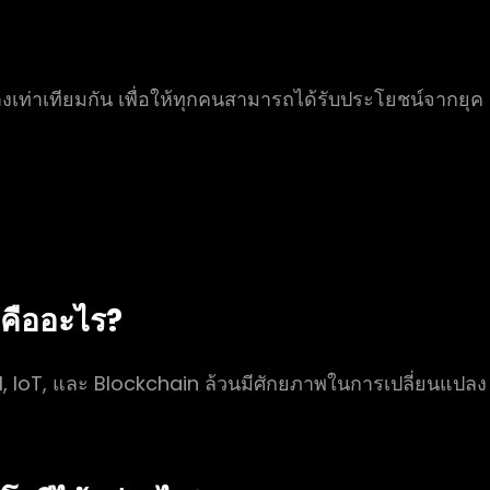
งเท่าเทียมกัน เพื่อให้ทุกคนสามารถได้รับประโยชน์จากยุค
ตคืออะไร?
่ AI, IoT, และ Blockchain ล้วนมีศักยภาพในการเปลี่ยนแปลง