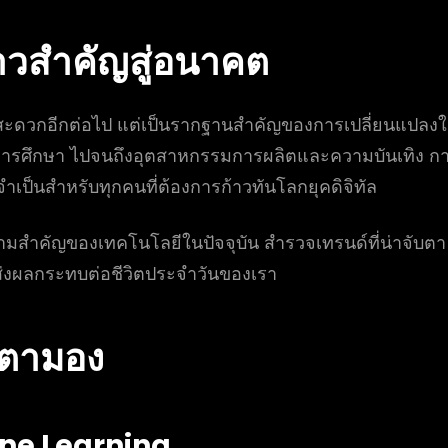
้าวสำคัญสู่อนาคต
ามสะดวกอีกต่อไป แต่เป็นรากฐานสำคัญของการเปลี่ยนแปลง
์ การศึกษา ไปจนถึงอุตสาหกรรมการผลิตและความบันเทิง ก
ำเป็นสำหรับทุกคนที่ต้องการก้าวทันโลกยุคดิจิทัล
สำคัญของเทคโนโลยีในปัจจุบัน สำรวจเทรนด์ที่น่าจับตา
จส่งผลกระทบต่อชีวิตประจำวันของเรา
ับตามอง
ine Learning