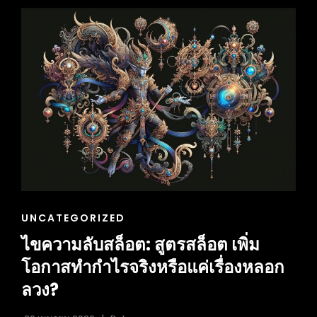
สูตร
สล็อต
ที่
นัก
เดิม
พัน
ควร
รู้!
เพิ่ม
โอกาส
ทำ
กำไร
CAT
UNCATEGORIZED
จริง
LINKS
ไขความลับสล็อต: สูตรสล็อต เพิ่ม
โอกาสทำกำไรจริงหรือแค่เรื่องหลอก
ลวง?