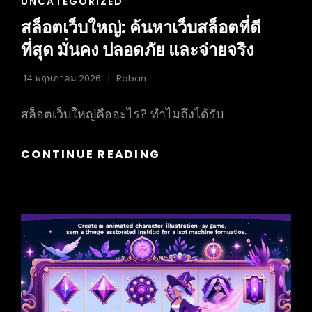
CAT
UNCATEGORIZED
2024:
LINKS
คัด
สล็อตเว็บใหญ่: ค้นหาเว็บสล็อตที่ดี
เน้นๆ
ที่สุด มั่นคง ปลอดภัย และจ่ายจริง
โบนัส
แตก
14 พฤษภาคม 2026
Raban
ง่าย
จ่าย
สล็อตเว็บใหญ่คืออะไร? ทำไมถึงได้รับ
จริง!
สล็อต
CONTINUE READING
เว็บ
ใหญ่:
ค้นหา
เว็บ
สล็อต
ที่
ดี
ที่สุด
มั่นคง