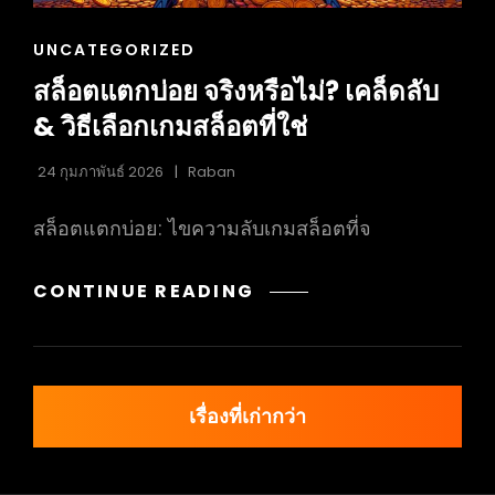
หลอก
ลวง?
CAT
UNCATEGORIZED
LINKS
สล็อตแตกบ่อย จริงหรือไม่? เคล็ดลับ
& วิธีเลือกเกมสล็อตที่ใช่
24 กุมภาพันธ์ 2026
Raban
สล็อตแตกบ่อย: ไขความลับเกมสล็อตที่จ
สล็อต
CONTINUE READING
แตก
บ่อย
จริง
แนะแนว
หรือ
เรื่องที่เก่ากว่า
ไม่?
เรื่อง
เคล็ด
ลับ