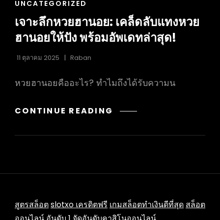
CAT
UNCATEGORIZED
LINKS
เจาะลึกหวยฮานอย: เคล็ดลับแทงหวย
ฮานอยให้ปัง พร้อมอัพเดทล่าสุด!
11 ตุลาคม 2025
Raban
หวยฮานอยคืออะไร? ทำไมถึงได้รับความน
เจาะ
CONTINUE READING
ลึก
หวย
ฮานอย:
เคล็ด
ลับ
แทง
หวย
สูตรสล็อต
slotxo เครดิตฟรี
เกมสล็อตทำเงินดีที่สุด
สล็อต
ฮานอย
ออนไลน์ อันดับ 1
จัดอันดับคาสิโนออนไลน์