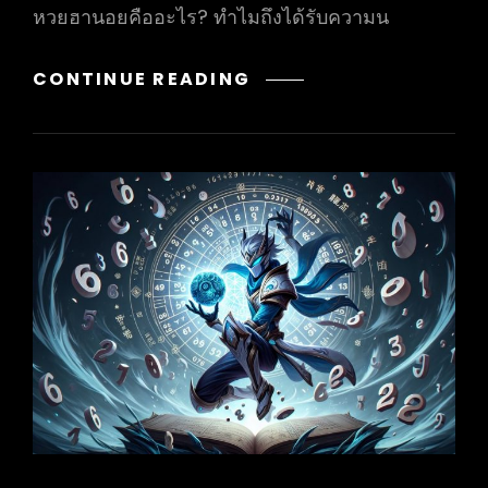
หวยฮานอยคืออะไร? ทำไมถึงได้รับความน
หวย
CONTINUE READING
ฮานอย
วัน
นี้:
เจาะ
ลึก
ทุก
เรื่อง
ที่
ต้อง
รู้
ก่อน
แทง
หวย
ฮานอย