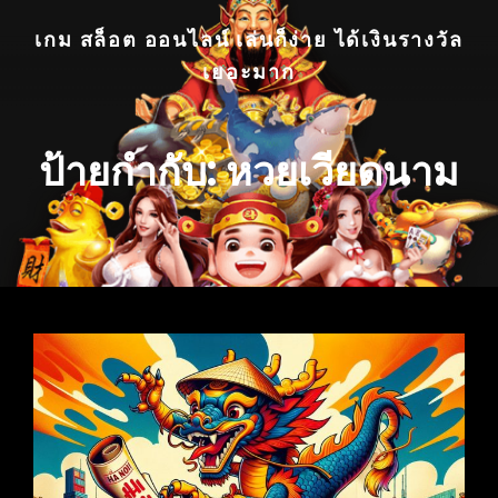
เกม สล็อต ออนไลน์ เล่นก็ง่าย ได้เงินรางวัล
เยอะมาก
ป้ายกำกับ:
หวยเวียดนาม