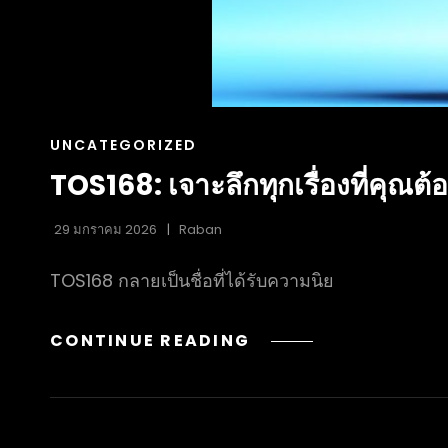
CAT
UNCATEGORIZED
LINKS
TOS168: เจาะลึกทุกเรื่องที่คุณต้
29 มกราคม 2026
Raban
TOS168 กลายเป็นชื่อที่ได้รับความนิย
TOS168:
CONTINUE READING
เจาะ
ลึก
ทุก
เรื่อง