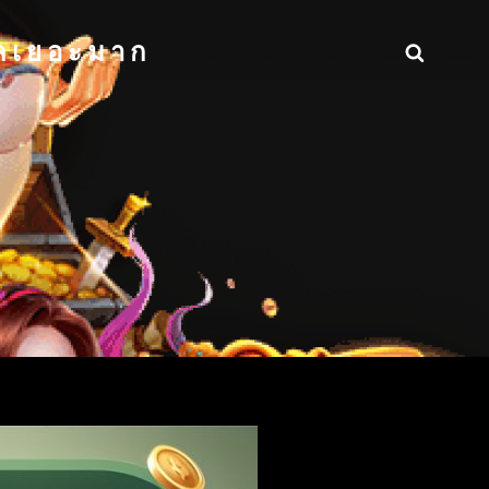
วัลเยอะมาก
Searc